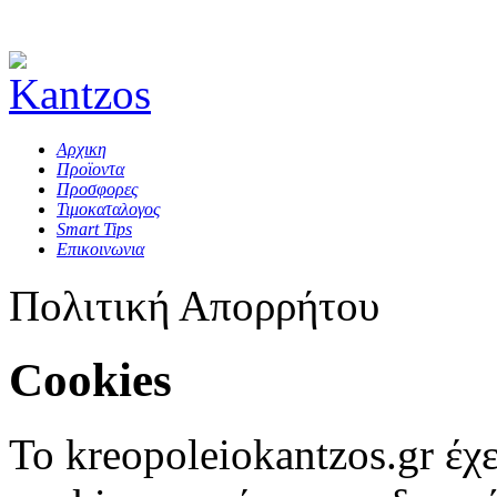
Αρχικη
Προϊοντα
Προσφορες
Τιμοκαταλογος
Smart Tips
Επικοινωνια
Πολιτική Απορρήτου
Cookies
Το kreopoleiokantzos.gr έχ