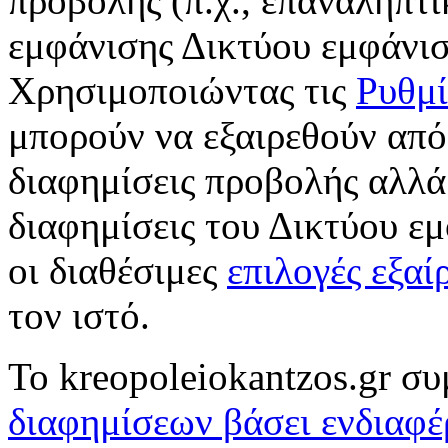
προβολής (π.χ., επαναληπτ
εμφάνισης Δικτύου εμφάνισ
Χρησιμοποιώντας τις
Ρυθμί
μπορούν να εξαιρεθούν από 
διαφημίσεις προβολής αλλά
διαφημίσεις του Δικτύου ε
οι διαθέσιμες
επιλογές εξαί
τον ιστό.
To kreopoleiokantzos.gr σ
διαφημίσεων βάσει ενδιαφέ