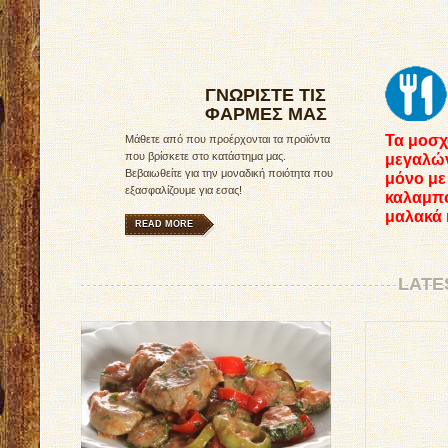
ΓΝΩΡΙΣΤΕ ΤΙΣ
ΦΑΡΜΕΣ ΜΑΣ
Τα μοσχ
Μάθετε από που προέρχονται τα προϊόντα
που βρίσκετε στο κατάστημα μας.
μεγαλώ
Βεβαιωθείτε για την μοναδική ποιότητα που
μόνο με
εξασφαλίζουμε για εσας!
καλαμπ
μαλακά 
READ MORE
LATE