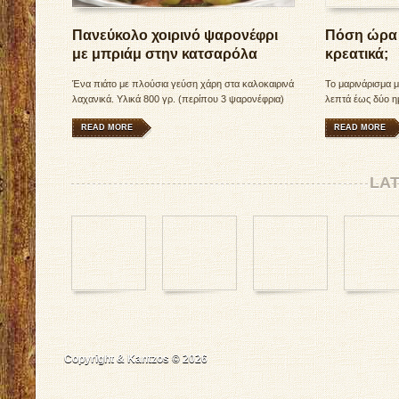
Πανεύκολο χοιρινό ψαρονέφρι
Πόση ώρα 
με μπριάμ στην κατσαρόλα
κρεατικά;
Ένα πιάτο με πλούσια γεύση χάρη στα καλοκαιρινά
Το μαρινάρισμα μ
λαχανικά. Υλικά 800 γρ. (περίπου 3 ψαρονέφρια)
λεπτά έως δύο ημ
κομμένα σε μέτριες ροδέλες πάχους 2
κομμάτια (π.χ. 
READ MORE
READ MORE
LA
Copyright & Kantzos © 2026