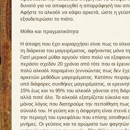
δυνατό για να αποφευχθεί η απορρόφησή του από
Αφήστε το αλκοόλ να κάψει αρκετά, ώστε η γεύσ
εξουδετερώσει το πιάτο.
Μύθοι και πραγματικότητα
Η άποψη που έχει κυριαρχήσει είναι πως το αλκο
τη διάρκεια του μαγειρέματος, αφήνοντας μόνο τ
Γιατί μερικοί μύθοι αργούν τόσο πολύ να εξαφαν
περάσει σχεδόν 20 χρόνια από τότε που οι έρευ
πολύ αλκοόλ παραμένει (εννοώντας πως δεν έχει
αρκετών μεθόδων μαγειρέματος. Κατόπιν πειραμ
υπό διάφορες συνθήκες μαγειρέματος, οι ερευνη
15% έως και το 95% του αλκοόλ χάνεται στη διά
αλλά ποτέ όλο. Το αλκοόλ εξατμίζεται εύκολα και 
μόνος λόγος που διατηρούμε την πεποίθηση πως 
σύνολό του. Η γεύση και η όσφρηση είναι στενά 
την περιοχή του εγκεφάλου που επίσης αποθηκεύ
μνήμες. Οι γεύσεις και τα αρώματα των φαγητώ