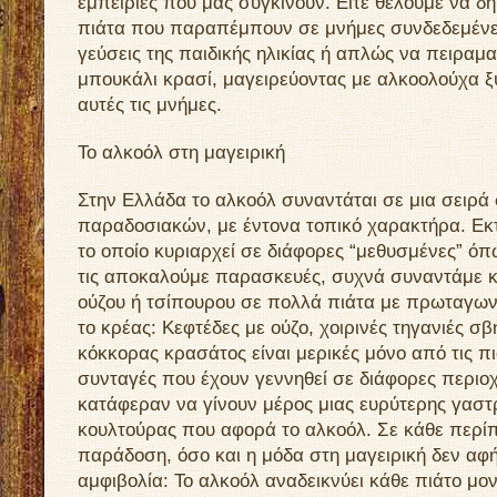
εμπειρίες που μας συγκινούν. Είτε θέλουμε να δ
πιάτα που παραπέμπουν σε μνήμες συνδεδεμένες 
γεύσεις της παιδικής ηλικίας ή απλώς να πειραμα
μπουκάλι κρασί, μαγειρεύοντας με αλκοολούχα 
αυτές τις μνήμες.
Το αλκοόλ στη μαγειρική
Στην Ελλάδα το αλκοόλ συναντάται σε μια σειρά
παραδοσιακών, με έντονα τοπικό χαρακτήρα. Εκτ
το οποίο κυριαρχεί σε διάφορες “μεθυσμένες” όπ
τις αποκαλούμε παρασκευές, συχνά συναντάμε κ
ούζου ή τσίπουρου σε πολλά πιάτα με πρωταγω
το κρέας: Κεφτέδες με ούζο, χοιρινές τηγανιές σ
κόκκορας κρασάτος είναι μερικές μόνο από τις π
συνταγές που έχουν γεννηθεί σε διάφορες περιοχ
κατάφεραν να γίνουν μέρος μιας ευρύτερης γαστ
κουλτούρας που αφορά το αλκοόλ. Σε κάθε περί
παράδοση, όσο και η μόδα στη μαγειρική δεν αφή
αμφιβολία: Το αλκοόλ αναδεικνύει κάθε πιάτο μον