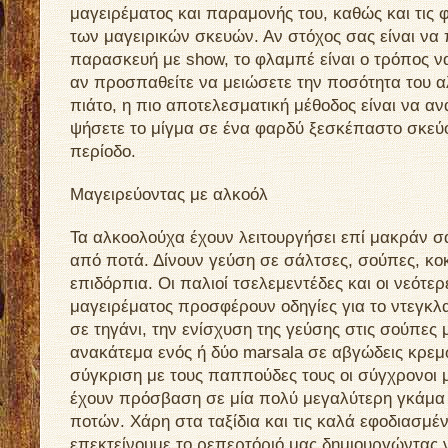
μαγειρέματος και παραμονής του, καθώς και τις 
των μαγειρικών σκευών. Αν στόχος σας είναι να
παρασκευή με show, το φλαμπέ είναι ο τρόπος να
αν προσπαθείτε να μειώσετε την ποσότητα του α
πιάτο, η πιο αποτελεσματική μέθοδος είναι να α
ψήσετε το μίγμα σε ένα φαρδύ ξεσκέπαστο σκεύο
περίοδο.
Mαγειρεύοντας με αλκοόλ
Τα αλκοολούχα έχουν λειτουργήσει επί μακράν 
από ποτά. Δίνουν γεύση σε σάλτσες, σούπες, κοκ
επιδόρπια. Οι παλιοί τσελεμεντέδες και οι νεότε
μαγειρέματος προσφέρουν οδηγίες για το ντεγκλ
σε τηγάνι, την ενίσχυση της γεύσης στις σούπες μ
ανακάτεμα ενός ή δύο marsala σε αβγώδεις κρεμ
σύγκριση με τους παππούδες τους οι σύγχρονοι 
έχουν πρόσβαση σε μία πολύ μεγαλύτερη γκάμ
ποτών. Χάρη στα ταξίδια και τις καλά εφοδιασμέν
επεκτείνουμε το ρεπερτόριό μας δημιουργώντας 