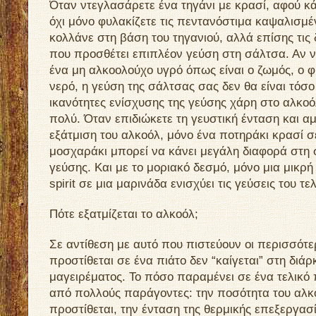
Όταν ντεγλασάρετε ένα τηγάνι με κρασί, αφού κά
όχι μόνο φυλακίζετε τις πεντανόστιμα καψαλισμ
κολλάνε στη βάση του τηγανιού, αλλά επίσης τις 
που προσθέτει επιπλέον γεύση στη σάλτσα. Αν 
ένα μη αλκοολούχο υγρό όπως είναι ο ζωμός, ο φ
νερό, η γεύση της σάλτσας σας δεν θα είναι τόσο 
ικανότητες ενίσχυσης της γεύσης χάρη στο αλκοόλ,
πολύ. Όταν επιδιώκετε τη γευστική ένταση και α
εξάτμιση του αλκοόλ, μόνο ένα ποτηράκι κρασί 
μοσχαράκι μπορεί να κάνει μεγάλη διαφορά στη
γεύσης. Και με το μοριακό δεσμό, μόνο μια μικρ
spirit σε μια μαρινάδα ενισχύει τις γεύσεις του τε
Πότε εξατμίζεται το αλκοόλ;
Σε αντίθεση με αυτό που πιστεύουν οι περισσότε
προστίθεται σε ένα πιάτο δεν “καίγεται” στη διάρ
μαγειρέματος. Το πόσο παραμένει σε ένα τελικό 
από πολλούς παράγοντες: την ποσότητα του αλκ
προστίθεται, την ένταση της θερμικής επεξεργασί