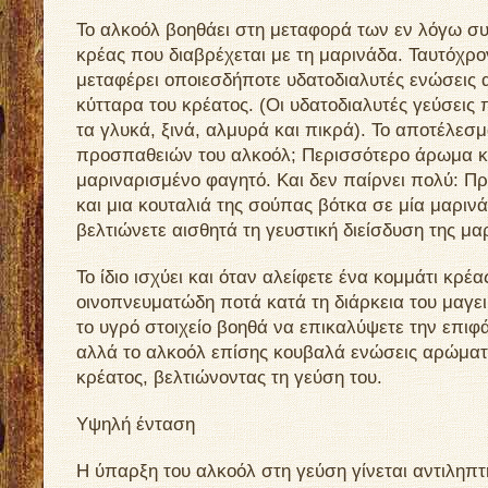
Το αλκοόλ βοηθάει στη μεταφορά των εν λόγω σ
κρέας που διαβρέχεται με τη μαρινάδα. Ταυτόχρο
μεταφέρει οποιεσδήποτε υδατοδιαλυτές ενώσεις
κύτταρα του κρέατος. (Οι υδατοδιαλυτές γεύσεις
τα γλυκά, ξινά, αλμυρά και πικρά). Το αποτέλεσ
προσπαθειών του αλκοόλ; Περισσότερο άρωμα κ
μαριναρισμένο φαγητό. Και δεν παίρνει πολύ: Π
και μια κουταλιά της σούπας βότκα σε μία μαριν
βελτιώνετε αισθητά τη γευστική διείσδυση της μα
Το ίδιο ισχύει και όταν αλείφετε ένα κομμάτι κρέα
οινοπνευματώδη ποτά κατά τη διάρκεια του μαγε
το υγρό στοιχείο βοηθά να επικαλύψετε την επιφά
αλλά το αλκοόλ επίσης κουβαλά ενώσεις αρώματ
κρέατος, βελτιώνοντας τη γεύση του.
Υψηλή ένταση
Η ύπαρξη του αλκοόλ στη γεύση γίνεται αντιληπτή