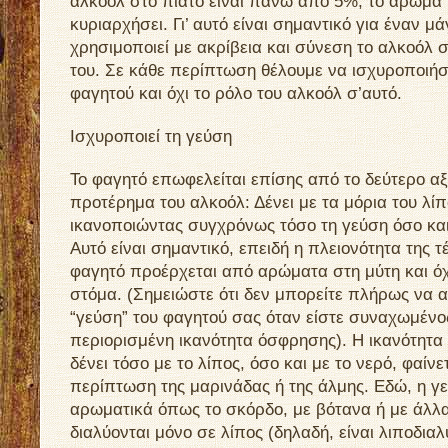
αλκοόλ στο πιάτο είναι πάνω από 5%, το άρωμα 
κυριαρχήσει. Γι’ αυτό είναι σημαντικό για έναν μ
χρησιμοποιεί με ακρίβεια και σύνεση το αλκοόλ 
του. Σε κάθε περίπτωση θέλουμε να ισχυροποιήσ
φαγητού και όχι το ρόλο του αλκοόλ σ’αυτό.
Ισχυροποιεί τη γεύση
Το φαγητό επωφελείται επίσης από το δεύτερο α
προτέρημα του αλκοόλ: Δένει με τα μόρια του λίπ
ικανοποιώντας συγχρόνως τόσο τη γεύση όσο κα
Αυτό είναι σημαντικό, επειδή η πλειονότητα της 
φαγητό προέρχεται από αρώματα στη μύτη και όχ
στόμα. (Σημειώστε ότι δεν μπορείτε πλήρως να α
“γεύση” του φαγητού σας όταν είστε συναχωμένος
περιορισμένη ικανότητα όσφρησης). Η ικανότητα
δένει τόσο με το λίπος, όσο και με το νερό, φαίν
περίπτωση της μαρινάδας ή της άλμης. Εδώ, η γε
αρωματικά όπως το σκόρδο, με βότανα ή με άλλ
διαλύονται μόνο σε λίπος (δηλαδή, είναι λιποδιαλ