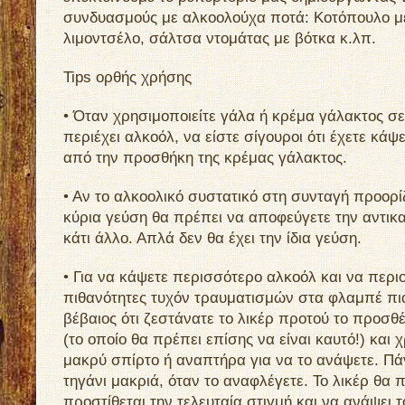
συνδυασμούς με αλκοολούχα ποτά: Κοτόπουλο μ
λιμοντσέλο, σάλτσα ντομάτας με βότκα κ.λπ.
Tips ορθής χρήσης
• Όταν χρησιμοποιείτε γάλα ή κρέμα γάλακτος σ
περιέχει αλκοόλ, να είστε σίγουροι ότι έχετε κάψ
από την προσθήκη της κρέμας γάλακτος.
• Αν το αλκοολικό συστατικό στη συνταγή προορίζ
κύρια γεύση θα πρέπει να αποφεύγετε την αντικ
κάτι άλλο. Απλά δεν θα έχει την ίδια γεύση.
• Για να κάψετε περισσότερο αλκοόλ και να περιο
πιθανότητες τυχόν τραυματισμών στα φλαμπέ πιά
βέβαιος ότι ζεστάνατε το λικέρ προτού το προσθ
(το οποίο θα πρέπει επίσης να είναι καυτό!) και
μακρύ σπίρτο ή αναπτήρα για να το ανάψετε. Πά
τηγάνι μακριά, όταν το αναφλέγετε. Το λικέρ θα 
προστίθεται την τελευταία στιγμή και να ανάψει 