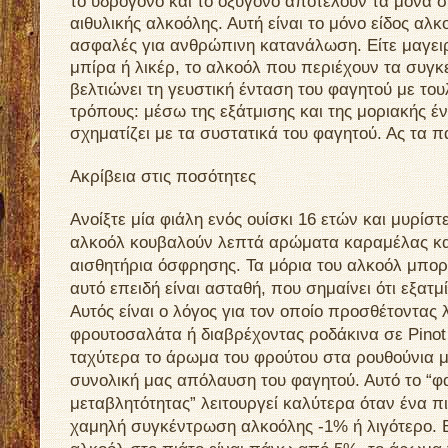
το υδρογόνο και το οξυγόνο αποτελούν τα μόνα στ
αιθυλικής αλκοόλης. Αυτή είναι το μόνο είδος αλκ
ασφαλές για ανθρώπινη κατανάλωση. Είτε μαγειρ
μπίρα ή λικέρ, το αλκοόλ που περιέχουν τα συγκ
βελτιώνει τη γευστική ένταση του φαγητού με το
τρόπους: μέσω της εξάτμισης και της μοριακής 
σχηματίζει με τα συστατικά του φαγητού. Ας τα 
Ακρίβεια στις ποσότητες
Ανοίξτε μία φιάλη ενός ουίσκι 16 ετών και μυρίστε
αλκοόλ κουβαλούν λεπτά αρώματα καραμέλας κα
αισθητήρια όσφρησης. Τα μόρια του αλκοόλ μπορ
αυτό επειδή είναι ασταθή, που σημαίνει ότι εξατμ
Αυτός είναι ο λόγος για τον οποίο προσθέτοντας λ
φρουτοσαλάτα ή διαβρέχοντας ροδάκινα σε Pinot
ταχύτερα το άρωμα του φρούτου στα ρουθούνια μ
συνολική μας απόλαυση του φαγητού. Αυτό το “φ
μεταβλητότητας” λειτουργεί καλύτερα όταν ένα πι
χαμηλή συγκέντρωση αλκοόλης -1% ή λιγότερο. 