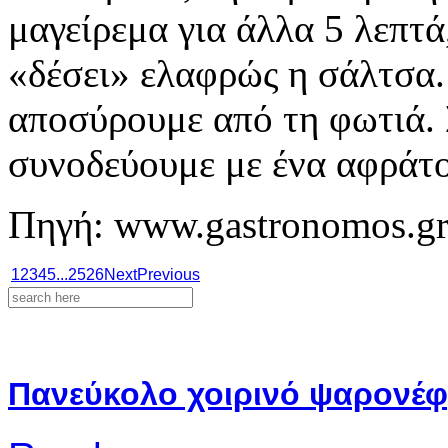
μαγείρεμα για άλλα 5 λεπτά,
«δέσει» ελαφρώς η σάλτσα.
αποσύρουμε από τη φωτιά. 
συνοδεύουμε με ένα αφράτο
Πηγή: www.gastronomos.g
1
2
3
4
5
...
25
26
Next
Previous
Πανεύκολο χοιρινό ψαρονέφ