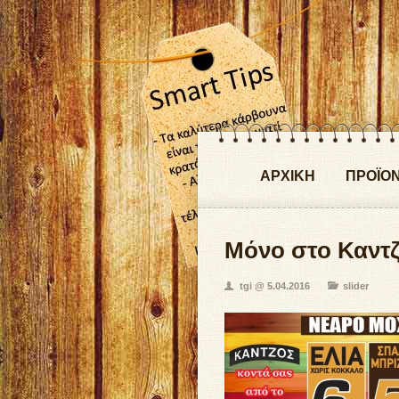
ΑΡΧΙΚΗ
ΠΡΟΪΟ
Μόνο στο Καντ
tgi @ 5.04.2016
slider